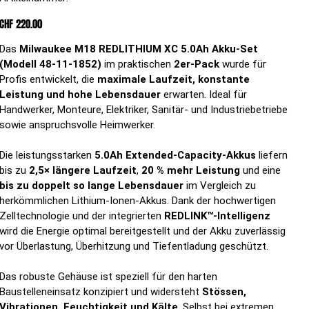
160174024
Preis
CHF 220.00
Das
Milwaukee M18 REDLITHIUM XC 5.0Ah Akku-Set
(Modell 48-11-1852)
im praktischen
2er-Pack
wurde für
Profis entwickelt, die
maximale Laufzeit, konstante
Leistung und hohe Lebensdauer
erwarten. Ideal für
Handwerker, Monteure, Elektriker, Sanitär- und Industriebetriebe
sowie anspruchsvolle Heimwerker.
Die leistungsstarken
5.0Ah Extended-Capacity-Akkus
liefern
bis zu
2,5× längere Laufzeit
,
20 % mehr Leistung
und eine
bis zu doppelt so lange Lebensdauer
im Vergleich zu
herkömmlichen Lithium-Ionen-Akkus. Dank der hochwertigen
Zelltechnologie und der integrierten
REDLINK™-Intelligenz
wird die Energie optimal bereitgestellt und der Akku zuverlässig
vor Überlastung, Überhitzung und Tiefentladung geschützt.
Das robuste Gehäuse ist speziell für den harten
Baustelleneinsatz konzipiert und widersteht
Stössen,
Vibrationen, Feuchtigkeit und Kälte
. Selbst bei extremen