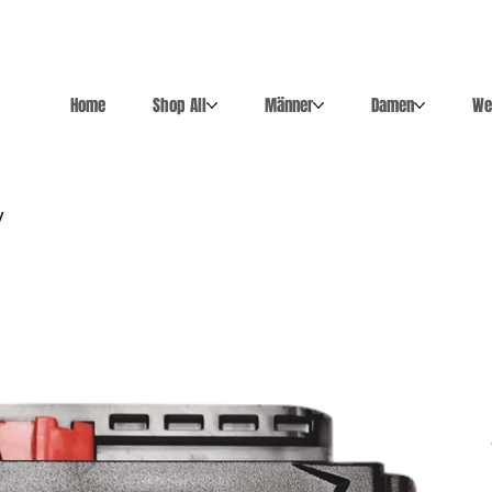
Home
Shop All
Männer
Damen
We
V