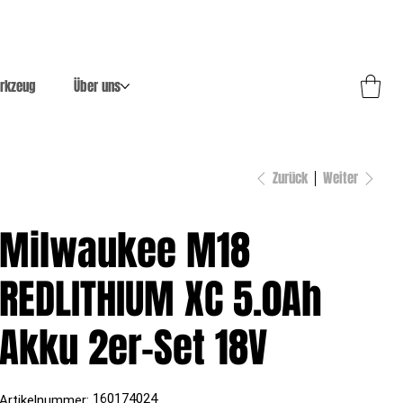
rkzeug
Über uns
Zurück
Weiter
Milwaukee M18
REDLITHIUM XC 5.0Ah
Akku 2er-Set 18V
Artikelnummer:
160174024
Artikelnummer: