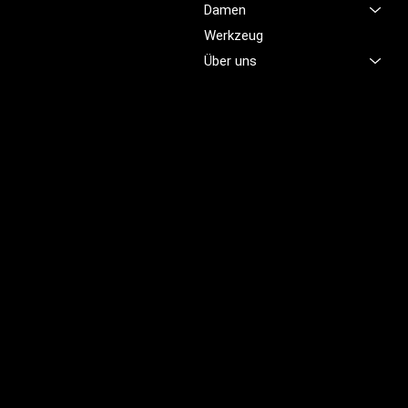
Damen
damit Sie sich jeden Tag
sicher, komfortabel und
Werkzeug
professionell fühlen.
Über uns
Brünigstrasse 46
CH-6055 Alpnach
+41 79 701 47 22
info@profioutfit.ch
Rechtliches
FAQ
Impressum
Datenschutz
AGB
Rückerstattungsrichtlinie