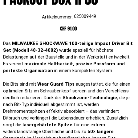
Artikelnummer:
625009449
Artikelnummer:
625009449
Preis
CHF 91.00
Das
MILWAUKEE SHOCKWAVE 100-teilige Impact Driver Bit
Set (Modell 48-32-4082)
wurde speziell für höchste
Belastungen auf der Baustelle und in der Werkstatt entwickelt.
Es vereint
maximale Haltbarkeit, präzise Passform und
perfekte Organisation
in einem kompakten System.
Die Bits sind mit
Wear Guard Tips
ausgestattet, die für einen
optimalen Sitz im Schraubenkopf sorgen und den Verschleiss
deutlich reduzieren. Dank der
Shockzone-Technologie
, die je
nach Bit-Typ individuell abgestimmt ist, werden
Drehmomentspitzen effektiv absorbiert – das verhindert
Bitbruch und verlängert die Lebensdauer erheblich. Zusätzlich
sorgt die
lasergehärtete Spitze
für eine extrem
widerstandsfähige Oberfläche und bis zu
50× längere