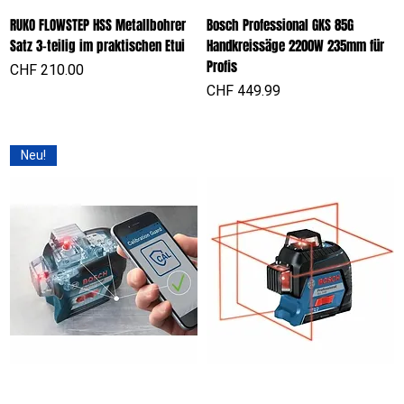
RUKO FLOWSTEP HSS Metallbohrer
Bosch Professional GKS 85G
Satz 3-teilig im praktischen Etui
Handkreissäge 2200W 235mm für
Profis
Preis
CHF 210.00
Preis
CHF 449.99
Neu!