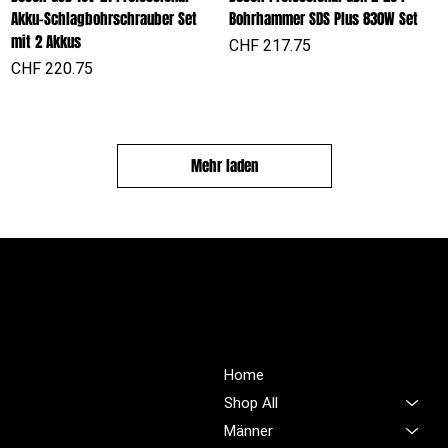
Akku-Schlagbohrschrauber Set
Bohrhammer SDS Plus 830W Set
mit 2 Akkus
Preis
CHF 217.75
Preis
CHF 220.75
Mehr laden
PROFIOUTFIT.CH
Über Uns
Shop
Unsere Mission ist es,
Home
unübertroffene Qualität und
Shop All
Service im Bereich
Männer
Arbeitskleidung zu bieten,