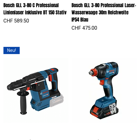
Bosch GLL 3-80 C Professional
Bosch GLL 3-80 Professional Laser-
Linienlaser inklusive BT 150 Stativ
Wasserwaage 30m Reichweite
IP54 Blau
Preis
CHF 589.50
Preis
CHF 475.00
Neu!