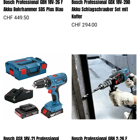
Bosch Professional GBH 18V-26 F
Bosch Professional GDX 18V-200
Akku Bohrhammer SDS Plus Blau
Akku Schlagschrauber Set mit
Koffer
Preis
CHF 449.50
Preis
CHF 294.00
Bosch GSB 18V-21 Professional
Bosch Professional GBH 2-26 F